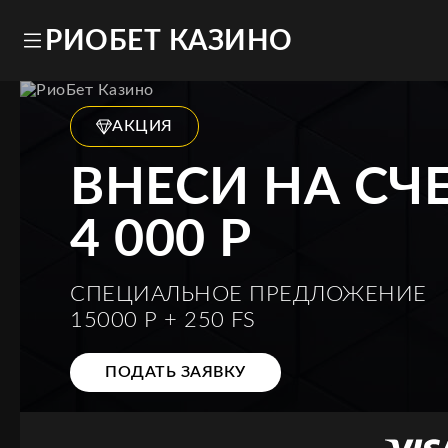
РИОБЕТ КАЗИНО
АКЦИЯ
ВНЕСИ НА СЧ
4 000 Р
СПЕЦИАЛЬНОЕ ПРЕДЛОЖЕНИЕ
15000 Р + 250 FS
ПОДАТЬ ЗАЯВКУ