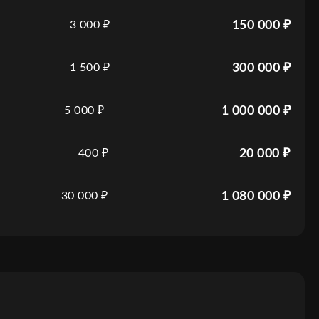
150 000 ₽
3 000 ₽
300 000 ₽
1 500 ₽
1 000 000 ₽
5 000 ₽
20 000 ₽
400 ₽
1 080 000 ₽
30 000 ₽