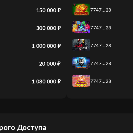
7747...28
150 000 ₽
7747...28
300 000 ₽
7747...28
1 000 000 ₽
7747...28
20 000 ₽
7747...28
1 080 000 ₽
рого Доступа