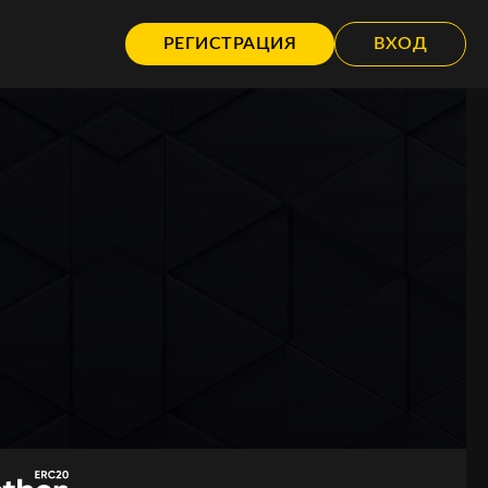
РЕГИСТРАЦИЯ
ВХОД