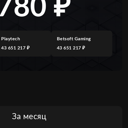
780 ₽
Playtech
Betsoft Gaming
43 651 217 ₽
43 651 217 ₽
За месяц