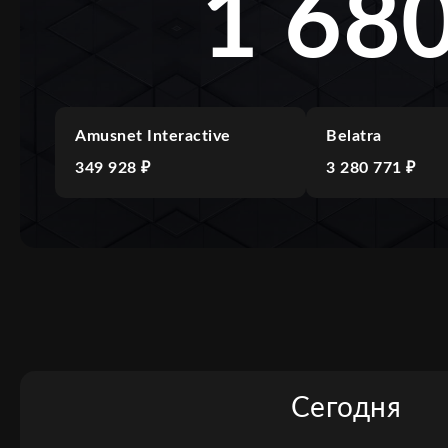
1 68
Amusnet Interactive
Belatra
349 928 ₽
3 280 771 ₽
Сегодня